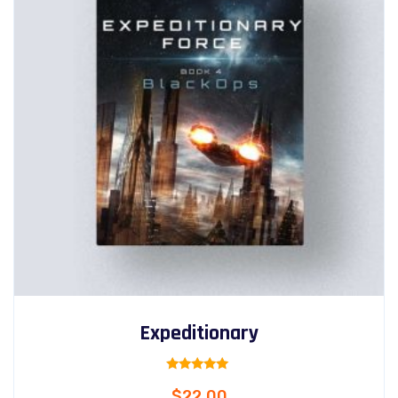
Expeditionary
Rated
$
22.00
5.00